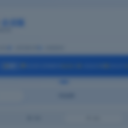
· 企业版
智能决策
心算法
实时回测引擎
机构级风控
0期胜率
当前连对
期
组合命中
62.5%
↑
1
52.5%
专业走势
杀组
大小