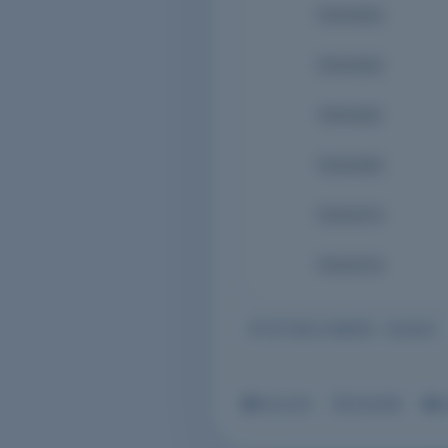
115044083
115044082
115044081
115044080
115044079
115044078
基于最近20期回测 · 动态校准
算法文档
历史回测