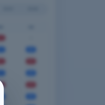
算法07
算法08
预测
对错
小
—
大
错
大
对
大
错
小
对
大
错