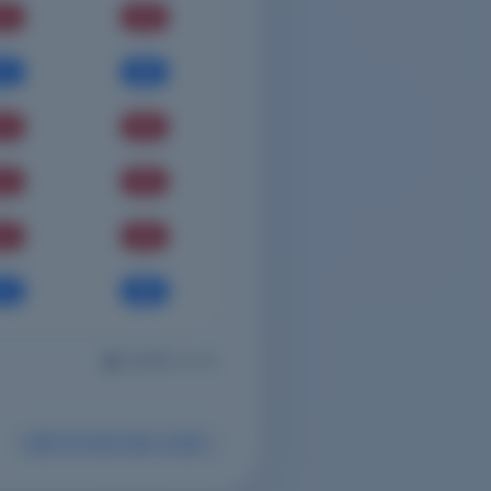
大
对
小
错
大
对
大
对
大
对
小
错
企业算法 v2.1.4
2026 加拿大智测 · 企业版