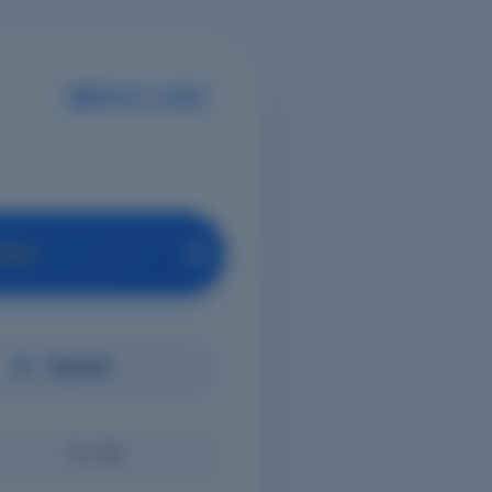
算法认证 · 企业级
大单占比
小双占比
数据
1%
0%
数据洞察
单双