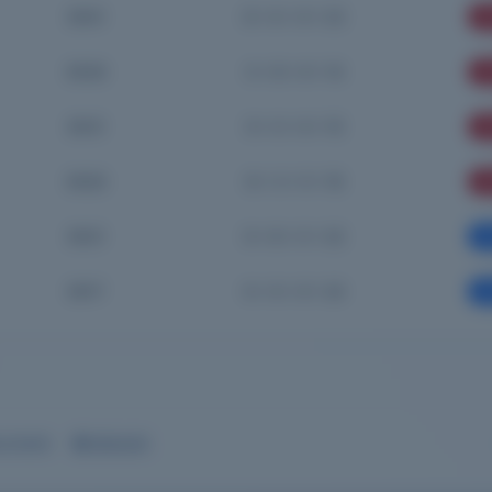
09:41
8 + 6 + 9 = 23
09:36
0 + 8 + 6 = 14
09:31
9 + 0 + 6 = 15
09:26
8 + 3 + 5 = 16
09:21
9 + 8 + 5 = 22
09:17
6 + 9 + 9 = 24
合作咨询
隐私政策