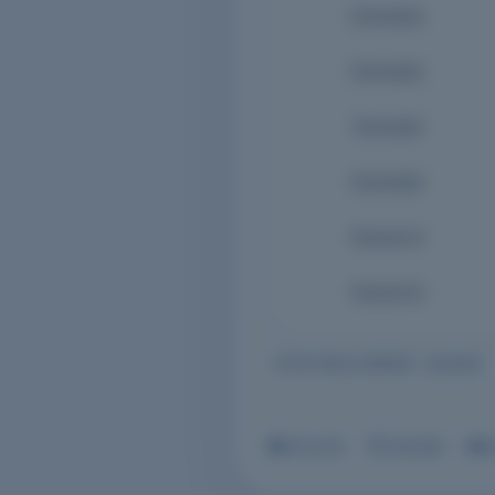
115044083
115044082
115044081
115044080
115044079
115044078
基于最近20期回测 · 动态校准
算法文档
历史回测