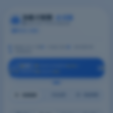
加拿大智测
· 企业版
加拿大28 / PC28 智能决策
算法认证 · 企业级
数据源 100% 可溯
8 套核心算法
实时回测引擎
机构级风控
推荐
算法03 近50期胜率
62.5%
↑
数据
当前连对
期
组合命中
2924s
1
65%
专业走势
数据洞察
智能预测