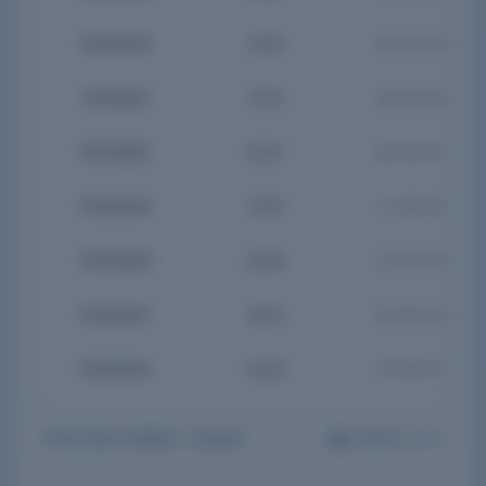
115044652
23:16
2 + 4 + 3 = 09
115044651
23:12
8 + 0 + 9 = 17
115044650
23:07
6 + 4 + 5 = 15
115044649
23:01
7 + 9 + 5 = 21
115044648
22:56
2 + 7 + 4 = 13
115044647
22:51
5 + 0 + 3 = 08
115044646
22:46
3 + 9 + 3 = 15
基于最近20期回测 · 动态校准
企业算法 v2.1.4