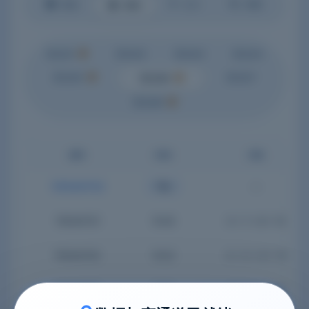
组合
大小
单双
杀组
算法01
荐
算法02
算法03
算法04
算法05
荐
算法07
算法06
荐
算法08
荐
期号
时间
开奖
115044702
11s
—
115044701
10:26
4 + 1 + 8 = 13
115044700
10:22
4 + 0 + 8 = 12
115044699
10:16
3 + 1 + 7 = 11