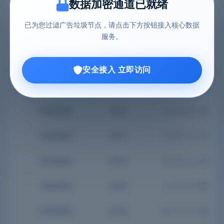
数据加密通道已就绪
115044698
10:12
5 + 4 + 0 = 09
已为您过滤广告垃圾节点，请点击下方按钮接入核心数据
服务。
115044697
10:06
8 + 7 + 3 = 18
115044696
10:01
9 + 0 + 2 = 11
安全接入 立即访问
115044695
09:56
5 + 5 + 4 = 14
115044694
09:51
0 + 9 + 4 = 13
115044693
09:47
3 + 9 + 7 = 19
115044692
09:42
2 + 9 + 3 = 14
115044691
09:36
1 + 4 + 3 = 08
115044690
09:32
6 + 7 + 7 = 20