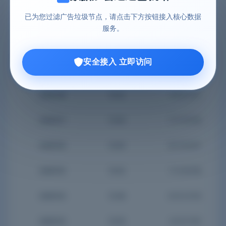
已为您过滤广告垃圾节点，请点击下方按钮接入核心数据
3466141
13:03
4+1+8=13
服务。
3466140
12:59
3+2+2=07
安全接入 立即访问
3466139
12:56
5+9+7=21
3466138
12:52
5+5+1=11
3466137
12:49
7+7+5=19
3466136
12:45
6+1+0=07
3466135
12:42
7+3+8=18
3466134
12:38
6+5+3=14
3466133
12:35
4+5+1=10