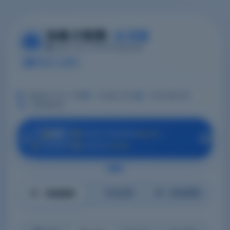
加拿大智测
· 企业版
加拿大28 / PC28 智能决策
算法认证 · 企业级
数据源 100% 可溯
8 套核心算法
实时回测引擎
机构级风控
推荐
算法03 近50期胜率
62.5%
↑
数据
当前连对
期
组合命中
4s
1
57.5%
专业走势
数据洞察
智能预测