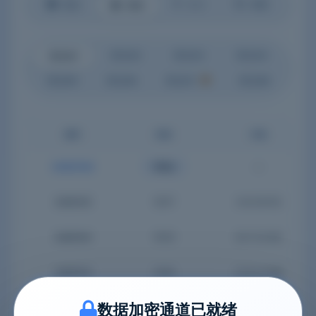
组合
大小
单双
杀组
算法02
算法03
算法04
算法01
算法05
算法06
算法07
荐
算法08
期号
时间
开奖
3466146
164s
—
3466145
13:17
3+0+9=12
3466144
13:13
9+7+3=19
3466143
13:10
0+5+3=08
数据加密通道已就绪
3466142
13:06
0+4+0=04